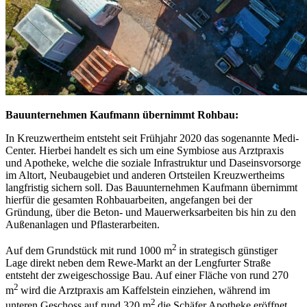
Bauunternehmen Kaufmann übernimmt Rohbau:
In Kreuzwertheim entsteht seit Frühjahr 2020 das sogenannte Medi-
Center. Hierbei handelt es sich um eine Symbiose aus Arztpraxis
und Apotheke, welche die soziale Infrastruktur und Daseinsvorsorge
im Altort, Neubaugebiet und anderen Ortsteilen Kreuzwertheims
langfristig sichern soll. Das Bauunternehmen Kaufmann übernimmt
hierfür die gesamten Rohbauarbeiten, angefangen bei der
Gründung, über die Beton- und Mauerwerksarbeiten bis hin zu den
Außenanlagen und Pflasterarbeiten.
2
Auf dem Grundstück mit rund 1000 m
in strategisch günstiger
Lage direkt neben dem Rewe-Markt an der Lengfurter Straße
entsteht der zweigeschossige Bau. Auf einer Fläche von rund 270
2
m
wird die Arztpraxis am Kaffelstein einziehen, während im
2
unteren Geschoss auf rund 320 m
die Schäfer Apotheke eröffnet